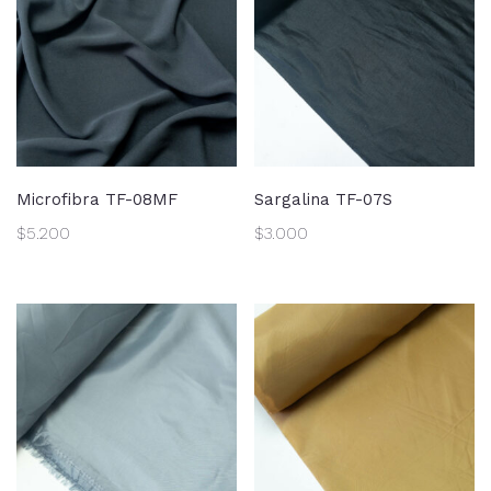
Microfibra TF-08MF
Sargalina TF-07S
$
5.200
$
3.000