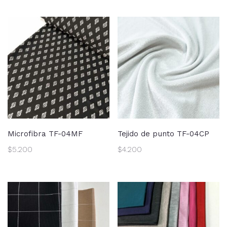
Microfibra TF-04MF
Tejido de punto TF-04CP
$
5.200
$
4.200