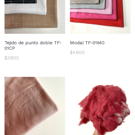
Tejido de punto doble TF-
Modal TF-01MO
01CP
$
4.800
$
3.800