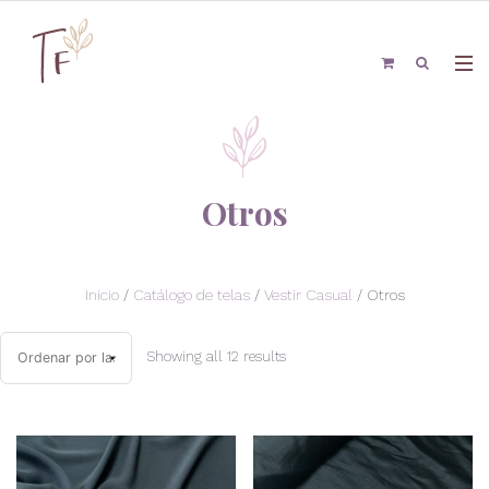
Otros
Inicio
/
Catálogo de telas
/
Vestir Casual
/ Otros
Showing all 12 results