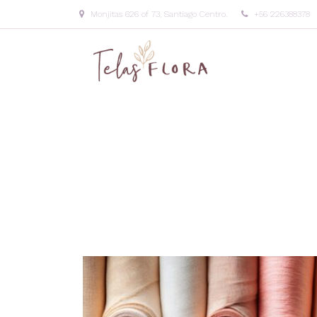
Monjitas 626 of 73, Santiago Centro.
+56 226388378