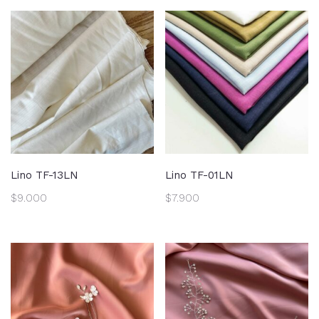
Lino TF-13LN
Lino TF-01LN
$
9.000
$
7.900