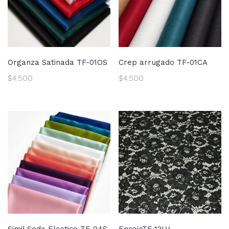
Organza Satinada TF-01OS
Crep arrugado TF-01CA
$
4.500
$
4.500
Simil Seda Elastico TF-04S
EncajeTF-12LV