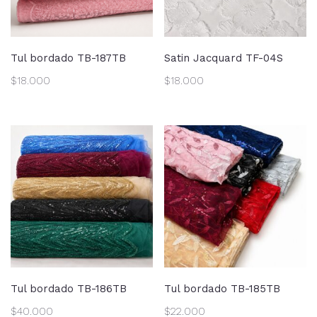
Tul bordado TB-187TB
Satin Jacquard TF-04S
$
18.000
$
18.000
Tul bordado TB-186TB
Tul bordado TB-185TB
$
40.000
$
22.000