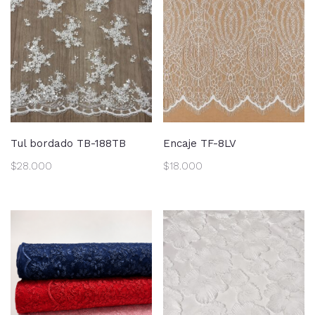
Tul bordado TB-188TB
Encaje TF-8LV
$
28.000
$
18.000