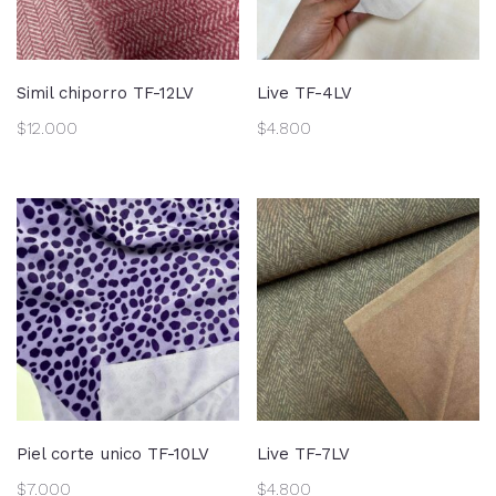
Simil chiporro TF-12LV
Live TF-4LV
$
12.000
$
4.800
Piel corte unico TF-10LV
Live TF-7LV
$
7.000
$
4.800