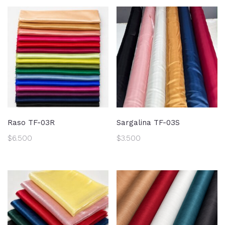
Raso TF-03R
Sargalina TF-03S
$
6.500
$
3.500