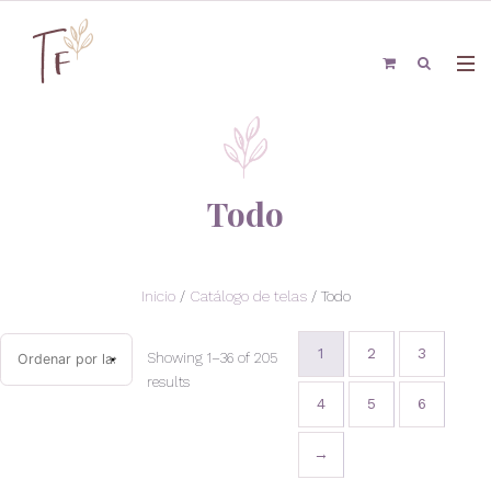
Todo
Inicio
/
Catálogo de telas
/ Todo
1
2
3
Showing 1–36 of 205
results
4
5
6
→