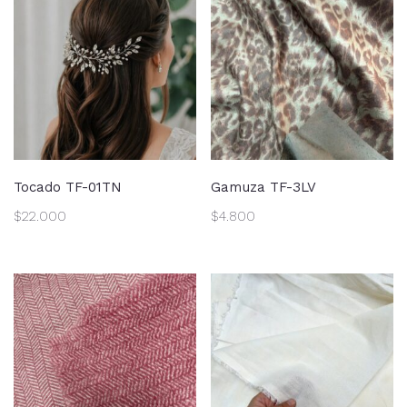
Tocado TF-01TN
Gamuza TF-3LV
$
22.000
$
4.800