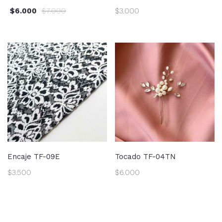
$
6.000
$
7.000
$
3.000
Encaje TF-09E
Tocado TF-04TN
$
3.500
$
6.000