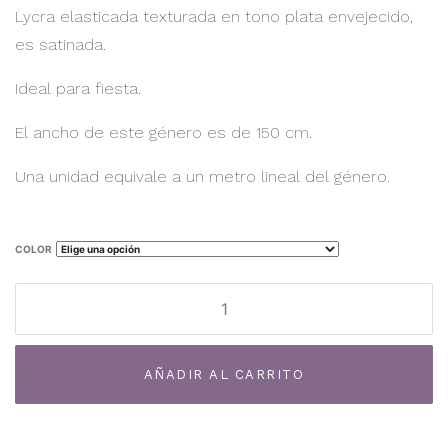
Lycra elasticada texturada en tono plata envejecido,
es satinada.
Ideal para fiesta.
El ancho de este género es de 150 cm.
Una unidad equivale a un metro lineal del género.
COLOR
Lycra
TF-
23L
Al
cantidad
AÑADIR AL CARRITO