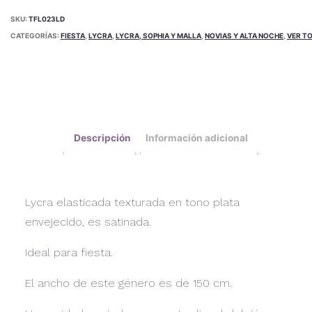
SKU:
TFL023LD
CATEGORÍAS:
FIESTA
,
LYCRA
,
LYCRA, SOPHIA Y MALLA
,
NOVIAS Y ALTA NOCHE
,
VER T
Descripción
Información adicional
Lycra elasticada texturada en tono plata
envejecido, es satinada.
Ideal para fiesta.
El ancho de este género es de 150 cm.