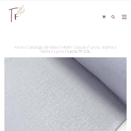
Inicio
/
Catálogo de telas
/
Vestir Casual
/
Lycra, Sophia y
Malla
/
Lycra
/ Lycra TF-23L