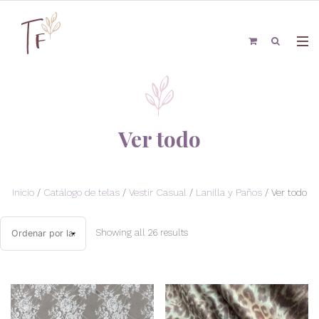
Ver todo
Inicio
/
Catálogo de telas
/
Vestir Casual
/
Lanilla y Paños
/ Ver todo
Showing all 26 results