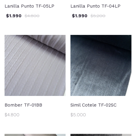
Lanilla Punto TF-05LP
Lanilla Punto TF-04LP
$
1.990
$
4.800
$
1.990
$
5.200
Bomber TF-01BB
Simil Cotele TF-02SC
$
4.800
$
5.000