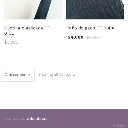
Cuerina elasticada TF-
Paño delgado TF-03PA
01CE
$
4.000
$
5.800
$
5.800
Showing all 26 results
@danialiagam
;
Desarrollado por
© 2020