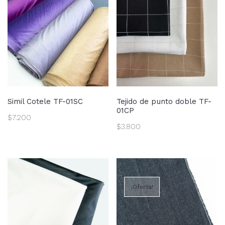
Simil Cotele TF-01SC
Tejido de punto doble TF-
01CP
$
7.200
$
3.800
¡Oferta!