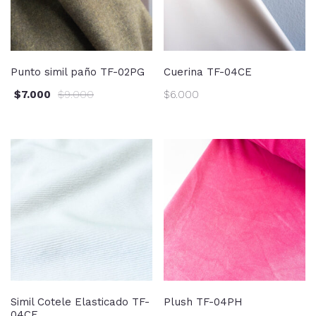
Punto simil paño TF-02PG
Cuerina TF-04CE
$
7.000
$
9.000
$
6.000
Simil Cotele Elasticado TF-
Plush TF-04PH
04CE