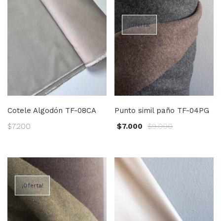
¡Oferta!
Cotele Algodón TF-08CA
Punto simil paño TF-04PG
$
7.200
$
7.000
$
9.000
¡Oferta!