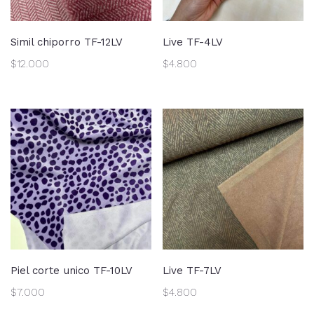
Simil chiporro TF-12LV
Live TF-4LV
$
12.000
$
4.800
Piel corte unico TF-10LV
Live TF-7LV
$
7.000
$
4.800