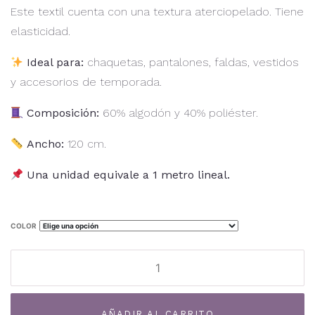
Este textil cuenta con una textura aterciopelado. Tiene
elasticidad.
Ideal para:
chaquetas, pantalones, faldas, vestidos
y accesorios de temporada.
Composición:
60% algodón y 40% poliéster.
Ancho:
120 cm.
Una unidad equivale a 1 metro lineal.
COLOR
Simil
Cotele
Elasticado
Al
TF-
AÑADIR AL CARRITO