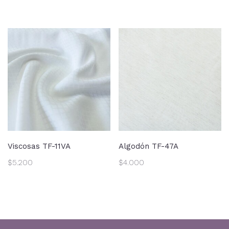
Viscosas TF-11VA
Algodón TF-47A
$
5.200
$
4.000