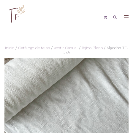
Inicio
/
Catálogo de telas
/
Vestir Casual
/
Tejido Plano
/ Algodón TF-
37A