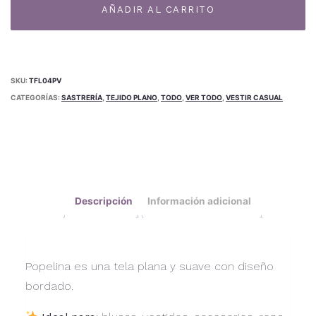
cantidad
AÑADIR AL CARRITO
SKU:
TFL04PV
CATEGORÍAS:
SASTRERÍA
,
TEJIDO PLANO
,
TODO
,
VER TODO
,
VESTIR CASUAL
Descripción
Información adicional
Popelina es una tela plana y suave con diseño
bordado.