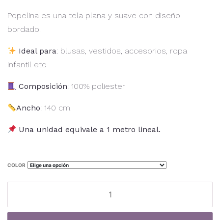
Popelina es una tela plana y suave con diseño
bordado.
Ideal para
: blusas, vestidos, accesorios, ropa
infantil etc.
Composición
: 100% poliester
Ancho
: 140 cm.
Una unidad equivale a 1 metro lineal.
COLOR
Popelina
TF-
04P
Al