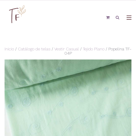
Inicio
/
Catálogo de telas
/
Vestir Casual
/
Tejido Plano
/ Popelina TF-
04P