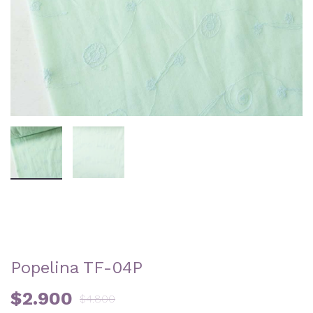
Popelina TF-04P
$
2.900
$
4.800