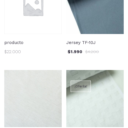
producto
Jersey TF-10J
$
22.000
$
1.990
$
4.200
¡Oferta!