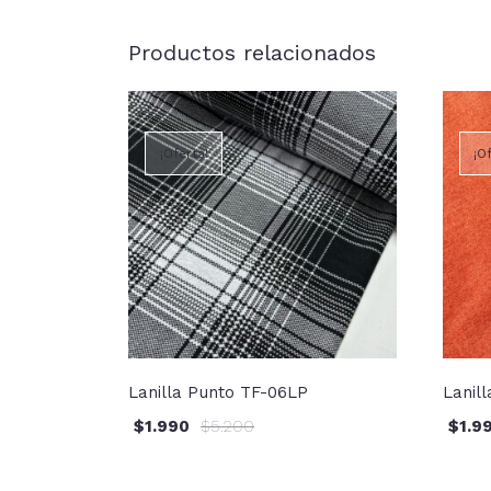
Productos relacionados
¡Oferta!
¡O
Lanilla Punto TF-06LP
Lanil
$
1.990
$
5.200
$
1.9