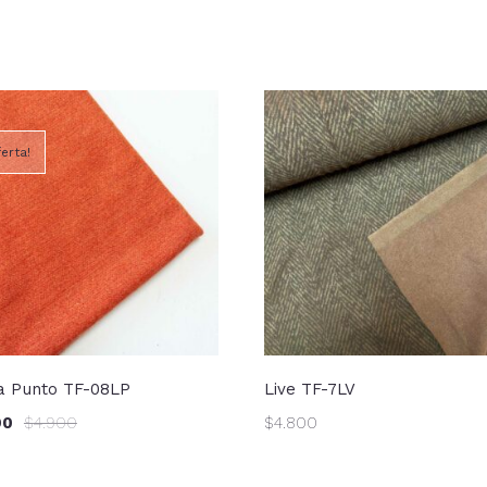
ferta!
la Punto TF-08LP
Live TF-7LV
90
$
4.900
$
4.800