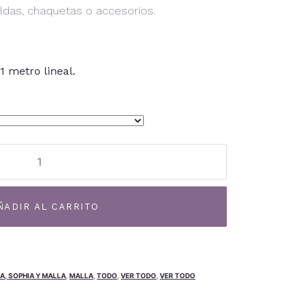
aldas, chaquetas o accesorios.
1 metro lineal.
Alternative:
ÑADIR AL CARRITO
A, SOPHIA Y MALLA
,
MALLA
,
TODO
,
VER TODO
,
VER TODO