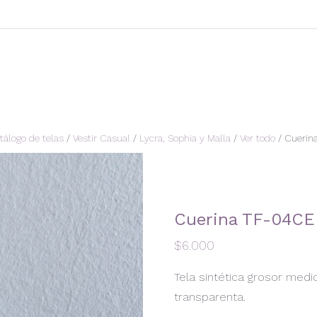
tálogo de telas
/
Vestir Casual
/
Lycra, Sophia y Malla
/
Ver todo
/ Cuerin
Cuerina TF-04CE
$
6.000
Tela sintética grosor medi
transparenta.