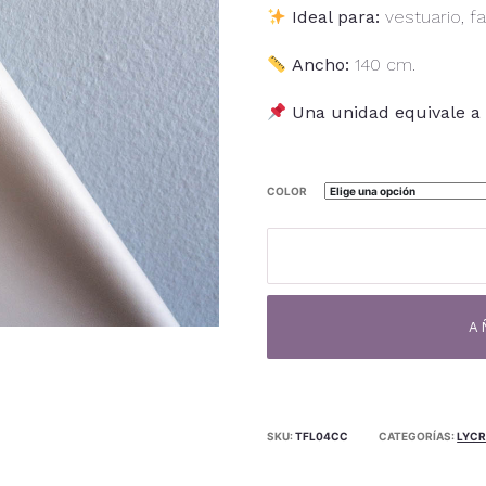
Ideal para:
vestuario, f
Ancho:
140 cm.
Una unidad equivale a 
COLOR
Cuerina
TF-
04CE
cantidad
A
SKU:
TFL04CC
CATEGORÍAS:
LYCR