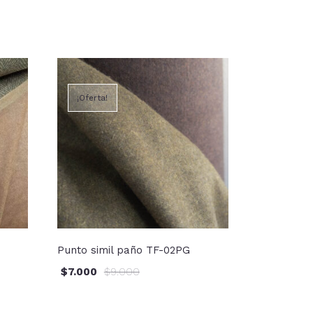
¡Oferta!
Punto simil paño TF-02PG
$
7.000
$
9.000