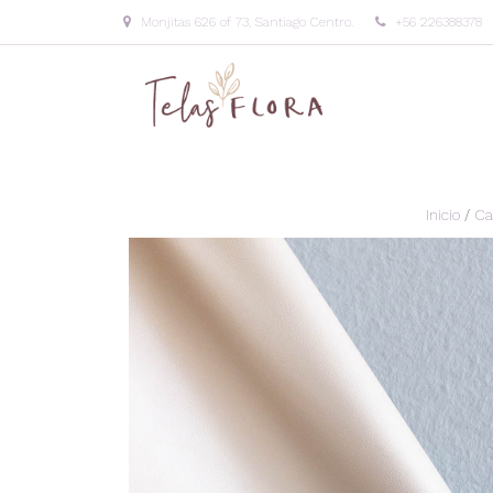
Monjitas 626 of 73, Santiago Centro.
+56 226388378
Inicio
/
Ca