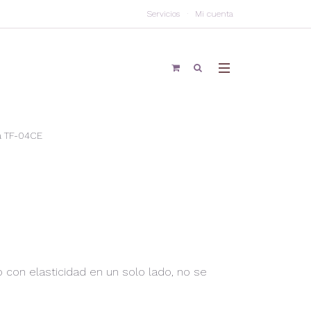
Servicios
Mi cuenta
a TF-04CE
o con elasticidad en un solo lado, no se