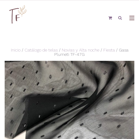
Inicio
/
Catálogo de telas
/
Novias y Alta noche
/
Fiesta
/ Gasa
Plumeti TF-47G