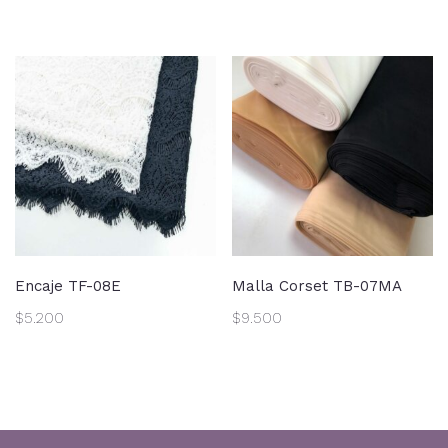
Encaje TF-08E
Malla Corset TB-07MA
$
5.200
$
9.500