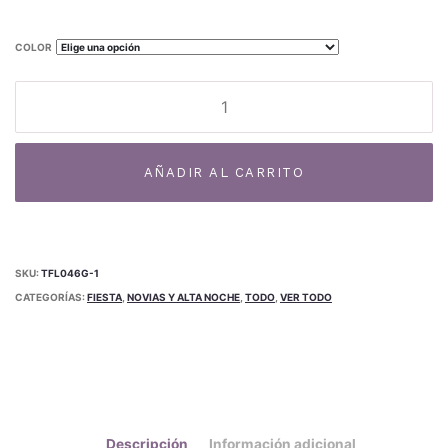
COLOR
Gasa
Plumeti
TF-
Al
47G
AÑADIR AL CARRITO
cantidad
SKU:
TFL046G-1
CATEGORÍAS:
FIESTA
,
NOVIAS Y ALTA NOCHE
,
TODO
,
VER TODO
Descripción
Información adicional