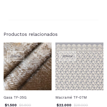
Productos relacionados
¡Oferta!
¡Oferta!
Gasa TF-35G
Macramé TF-07M
$
1.500
$
5.800
$
22.000
$
28.000