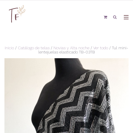
Inicio
/
Catálogo de telas
/
Novias y Alta noche
/
Ver todo
/ Tul mini-
lentejuelas elasticado TB-03TB