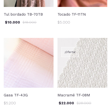
Tul bordado TB-70TB
Tocado TF-11TN
$
10.000
$
18.000
$
5.000
¡Oferta!
Gasa TF-43G
Macramé TF-08M
$
5.200
$
22.000
$
28.000