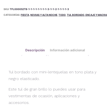
SKU:
TFL000052TB-1-1-1-1-1-1-1-1-3-1-1-2-1-1-1-1-3
CATEGORÍAS:
FIESTA
,
NOVIAS Y ALTA NOCHE
,
TODO
,
TUL BORDADO, ENCAJE Y MACR
Descripción
Información adicional
Tul bordado con mini-lentejuelas en tono plata y
negro elasticado.
Este tul de gran brillo lo puedes usar para
vestimentas de ocasión, aplicaciones y
accesorios.