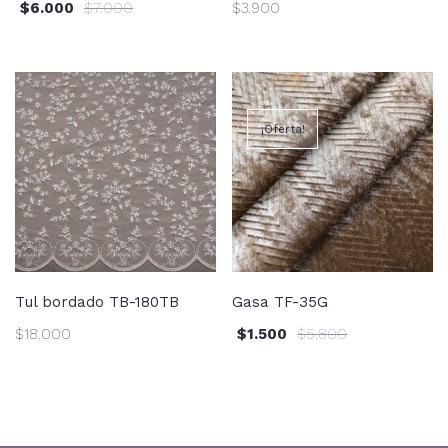
$
6.000
$
7.000
$
3.900
¡Oferta!
Tul bordado TB-180TB
Gasa TF-35G
$
18.000
$
1.500
$
5.800