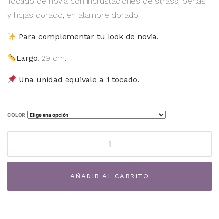
Tocado de novia con incrustaciones de strass, perlas
y hojas dorado, en alambre dorado.
Para complementar tu look de novia.
Largo
: 29 cm.
Una unidad equivale a 1 tocado.
COLOR
Tocado
TF-
07TN
Al
cantidad
AÑADIR AL CARRITO