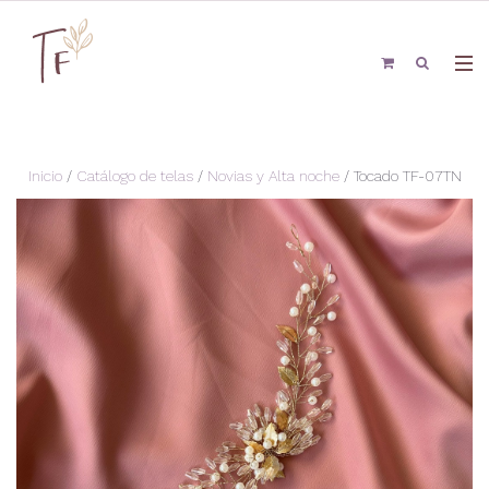
Inicio
/
Catálogo de telas
/
Novias y Alta noche
/ Tocado TF-07TN