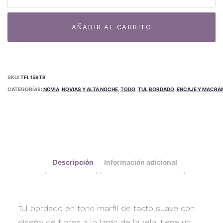
TB-
Al
159TB
AÑADIR AL CARRITO
cantidad
SKU:
TFL159TB
CATEGORÍAS:
NOVIA
,
NOVIAS Y ALTA NOCHE
,
TODO
,
TUL BORDADO, ENCAJE Y MACRA
Descripción
Información adicional
Tul bordado en tono marfil de tacto suave con
diseño de flores a lo largo de la tela, tiene un