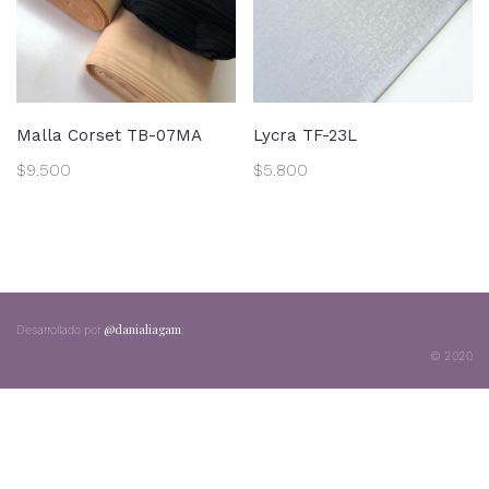
Malla Corset TB-07MA
Lycra TF-23L
$
9.500
$
5.800
@danialiagam
;
Desarrollado por
© 2020