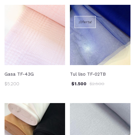
¡Oferta!
Gasa TF-43G
Tul liso TF-02TB
$
5.200
$
1.500
$
2.500