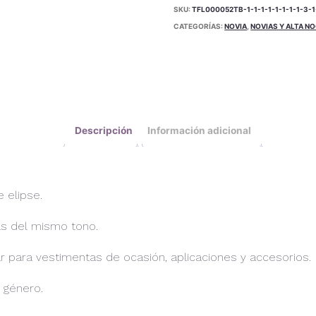
SKU:
TFL000052TB-1-1-1-1-1-1-1-1-3-1-
CATEGORÍAS:
NOVIA
,
NOVIAS Y ALTA N
Descripción
Información adicional
 elipse.
as del mismo tono.
ar para vestimentas de ocasión, aplicaciones y accesorios.
l género.