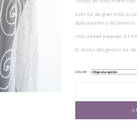
Fondo en tono marfil con 
Este tul de gran brillo lo
aplicaciones y accesorios.
Una unidad equivale a 1 mt 
El ancho del género es de
COLOR
Tul
lentejuelas
TB-
09TB
A
cantidad