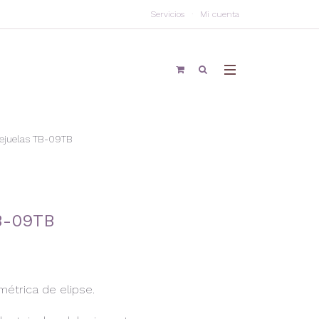
Servicios
Mi cuenta
tejuelas TB-09TB
TB-09TB
étrica de elipse.