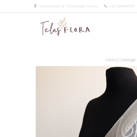
Monjitas 626 of 73, Santiago Centro.
+56 226388378
Inicio
/
Catálogo 