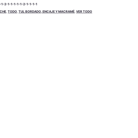
1-2-1-1-1-1-1-2-1-1-1-1
OCHE
,
TODO
,
TUL BORDADO, ENCAJE Y MACRAMÉ
,
VER TODO