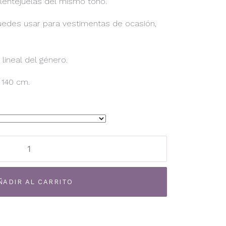
lentejuelas del mismo tono.
 puedes usar para vestimentas de ocasión,
lineal del género.
 140 cm.
Alternative:
ÑADIR AL CARRITO