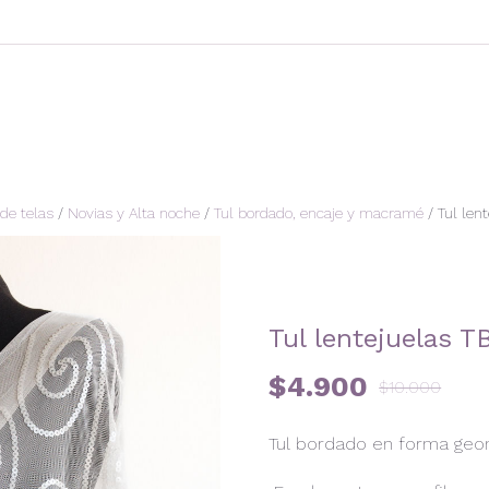
de telas
/
Novias y Alta noche
/
Tul bordado, encaje y macramé
/ Tul len
Tul lentejuelas 
$
4.900
$
10.000
Tul bordado en forma geom