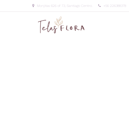
Monjitas 626 of 73, Santiago Centro.
+56 226388378