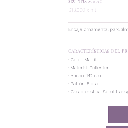
SKU: TFL000001E
$13.000 x mt.
Encaje ornamental parcialme
CARACTERÍSTICAS DEL P
· Color: Marfil.
· Material: Poliester.
· Ancho: 142 cm.
· Patrón: Floral.
· Característica: Semi-trans
CO