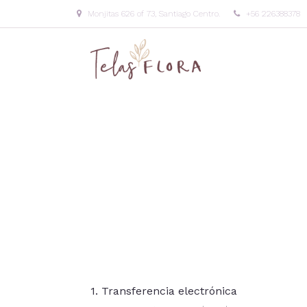
Monjitas 626 of 73, Santiago Centro.
+56 226388378
1. Transferencia electrónica