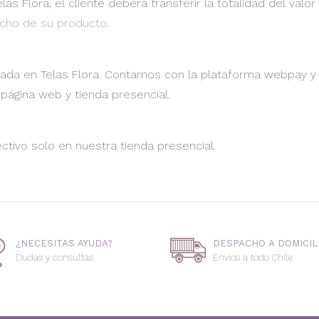
s Flora, el cliente deberá transferir la totalidad del valo
cho de su producto
.
ptada en Telas Flora. Contamos con la plataforma webpay y
página web y tienda presencial.
ivo solo en nuestra tienda presencial.
¿NECESITAS AYUDA?
DESPACHO A DOMICIL
Dudas y consultas
Envios a todo Chile