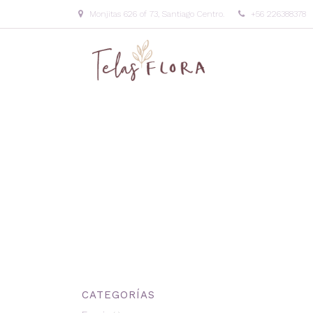
Monjitas 626 of 73, Santiago Centro.
+56 226388378
CATEGORÍAS