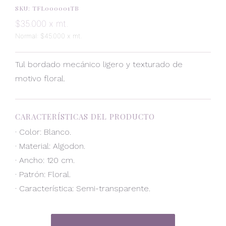
SKU: TFL000001TB
$35.000 x mt.
Normal: $45.000 x mt.
Tul bordado mecánico ligero y texturado de
motivo floral.
CARACTERÍSTICAS DEL PRODUCTO
· Color: Blanco.
· Material: Algodon.
· Ancho: 120 cm.
· Patrón: Floral.
· Característica: Semi-transparente.