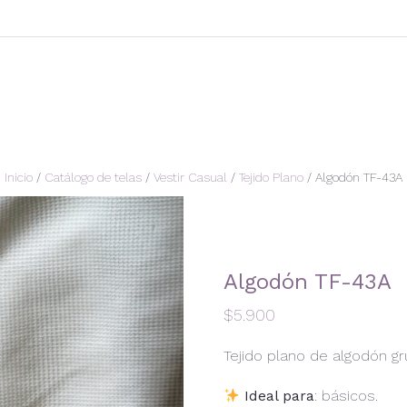
Inicio
/
Catálogo de telas
/
Vestir Casual
/
Tejido Plano
/ Algodón TF-43A
Algodón TF-43A
$
5.900
Tejido plano de algodón gr
Ideal para
: básicos.