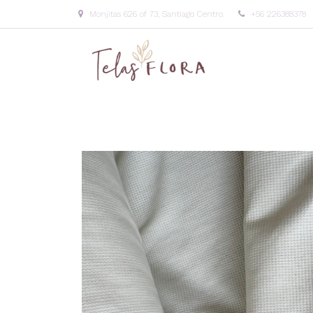
Monjitas 626 of 73, Santiago Centro.
+56 226388378