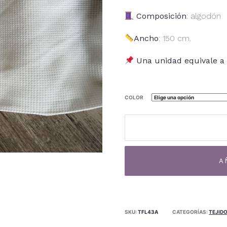
Composición
: algodón
Ancho
: 150 cm.
Una unidad equivale a 
COLOR
Algodón
TF-
43A
cantidad
A
SKU:
TFL43A
CATEGORÍAS:
TEJID