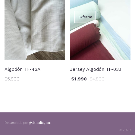
¡Oferta!
Algodón TF-43A
Jersey Algodón TF-03J
$
5.900
$
1.990
$
4.800
@danialiagam
;
Desarrollado por
© 2020