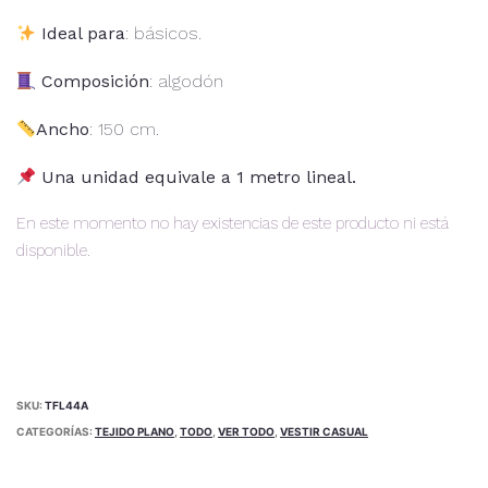
Ideal para
: básicos.
Composición
: algodón
Ancho
: 150 cm.
Una unidad equivale a 1 metro lineal.
En este momento no hay existencias de este producto ni está
disponible.
Alternative:
SKU:
TFL44A
CATEGORÍAS:
TEJIDO PLANO
,
TODO
,
VER TODO
,
VESTIR CASUAL