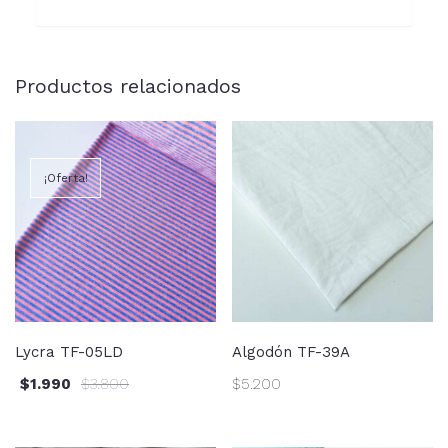
Productos relacionados
¡Oferta!
Lycra TF-05LD
Algodón TF-39A
$
1.990
$
3.800
$
5.200