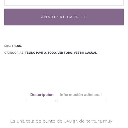
Algodón
Grueso
Al
TF-
AÑADIR AL CARRITO
05J
cantidad
SKU:
TFL05J
CATEGORÍAS:
TEJIDO PUNTO
,
TODO
,
VER TODO
,
VESTIR CASUAL
Descripción
Información adicional
Es una tela de punto de 340 gr, de textura muy