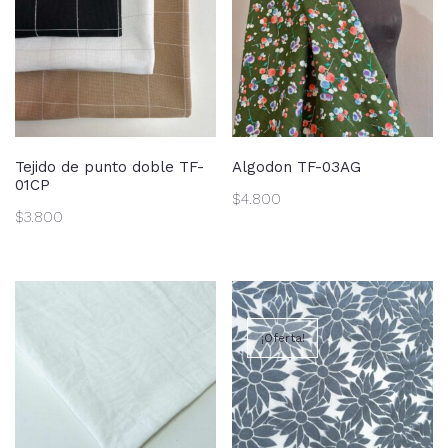
Tejido de punto doble TF-
Algodon TF-03AG
01CP
$
4.800
$
3.800
¡Oferta!