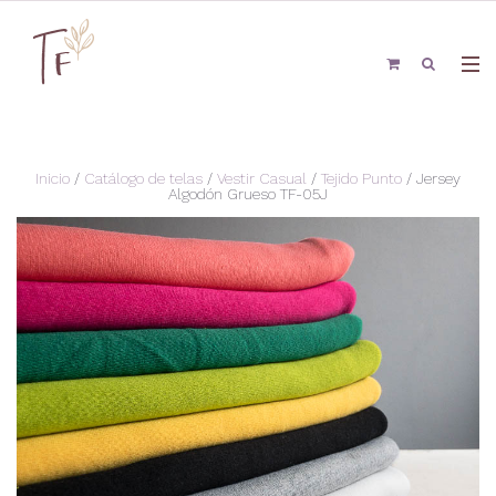
Inicio
/
Catálogo de telas
/
Vestir Casual
/
Tejido Punto
/ Jersey
Algodón Grueso TF-05J