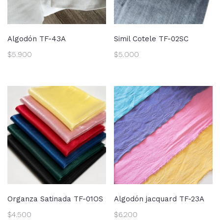
Algodón TF-43A
Simil Cotele TF-02SC
$
5.900
$
5.000
Organza Satinada TF-01OS
Algodón jacquard TF-23A
$
4.500
$
6.200