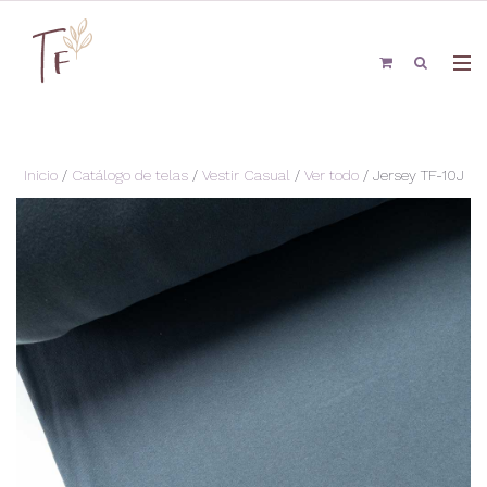
Inicio
/
Catálogo de telas
/
Vestir Casual
/
Ver todo
/ Jersey TF-10J