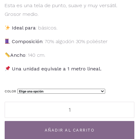
Esta es una tela de punto, suave y muy versátil.
Grosor medio.
Ideal para
: básicos.
Composición
: 70% algodón 30% poliéster
Ancho
: 140 cm.
Una unidad equivale a 1 metro lineal.
COLOR
Jersey
TF-
10J
Al
cantidad
AÑADIR AL CARRITO