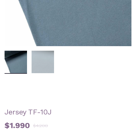
Jersey TF-10J
$
1.990
$
4.200