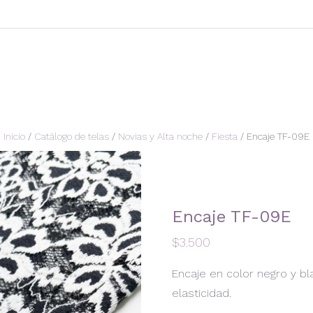
Inicio
/
Catálogo de telas
/
Novias y Alta noche
/
Fiesta
/ Encaje TF-09E
Encaje TF-09E
$
3.500
Encaje en color negro y bl
elasticidad.