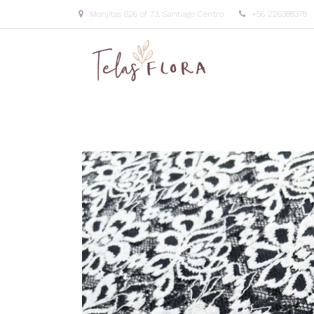
Monjitas 626 of 73, Santiago Centro.
+56 226388378