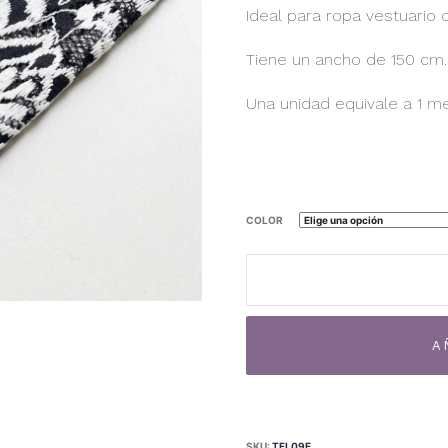
Ideal para ropa vestuario 
Tiene un ancho de 150 cm.
Una unidad equivale a 1 met
COLOR
Encaje
TF-
09E
cantidad
A
SKU:
TFL09E