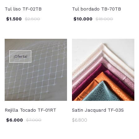
Tul liso TF-02TB
Tul bordado TB-70TB
$
1.500
$
2.500
$
10.000
$
18.000
¡Oferta!
Rejilla Tocado TF-01RT
Satin Jacquard TF-03S
$
6.000
$
7.000
$
6.800