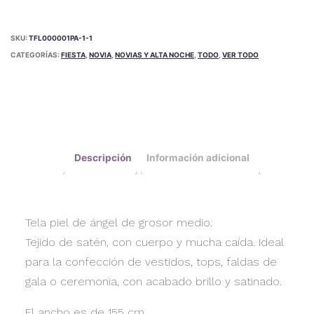
cantidad
SKU:
TFL000001PA-1-1
CATEGORÍAS:
FIESTA
,
NOVIA
,
NOVIAS Y ALTA NOCHE
,
TODO
,
VER TODO
Descripción
Información adicional
Tela piel de ángel de grosor medio.
Tejido de satén, con cuerpo y mucha caída. Ideal
para la confección de vestidos, tops, faldas de
gala o ceremonia, con acabado brillo y satinado.
El ancho es de 155 cm.