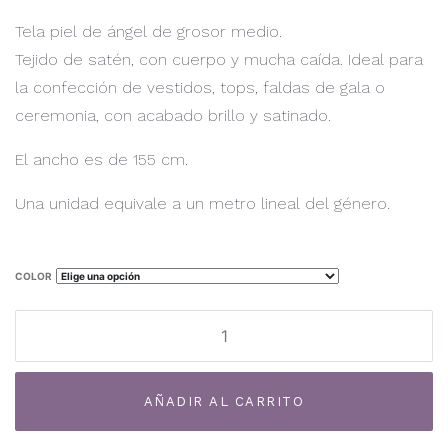
Tela piel de ángel de grosor medio.
Tejido de satén, con cuerpo y mucha caída. Ideal para
la confección de vestidos, tops, faldas de gala o
ceremonia, con acabado brillo y satinado.
El ancho es de 155 cm.
Una unidad equivale a un metro lineal del género.
COLOR
Piel
de
Angel
Al
Grueso
AÑADIR AL CARRITO
TF-
01PA