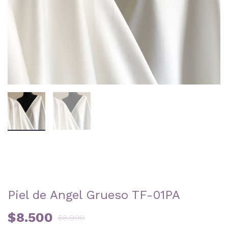
Piel de Angel Grueso TF-01PA
$
8.500
$
8.900