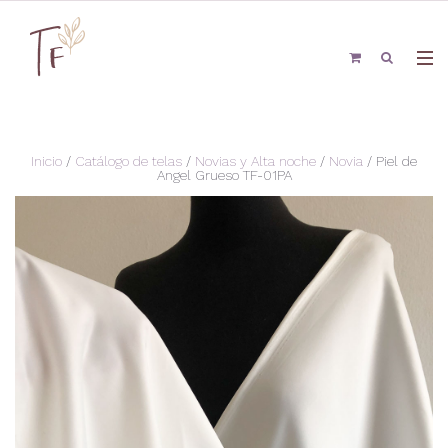
Inicio
/
Catálogo de telas
/
Novias y Alta noche
/
Novia
/ Piel de
Angel Grueso TF-01PA