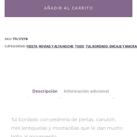
172TB
AÑADIR AL CARRITO
cantidad
SKU:
TFL172TB
CATEGORÍAS:
FIESTA
,
NOVIAS Y ALTA NOCHE
,
TODO
,
TUL BORDADO, ENCAJE Y MACR
Descripción
Información adicional
Tul bordado con pedrería de perlas, canutón,
mini lentejuelas y mostacillas que le dan mucho
brillo al movimiento.