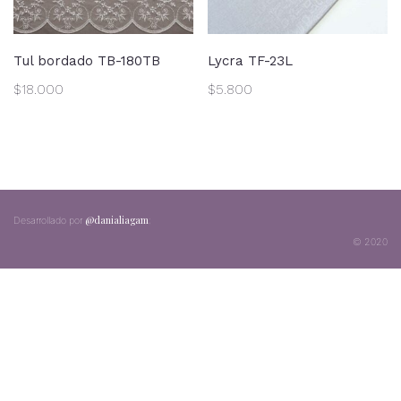
Tul bordado TB-180TB
Lycra TF-23L
$
18.000
$
5.800
@danialiagam
;
Desarrollado por
© 2020