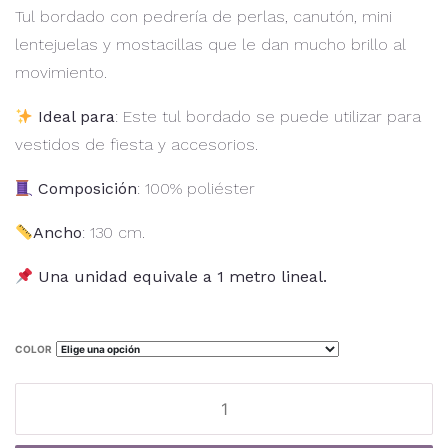
Tul bordado con pedrería de perlas, canutón, mini
lentejuelas y mostacillas que le dan mucho brillo al
movimiento.
Ideal para
: Este tul bordado se puede utilizar para
vestidos de fiesta y accesorios.
Composición
: 100% poliéster
Ancho
: 130 cm.
Una unidad equivale a 1 metro lineal.
COLOR
Tul
bordado
TB-
Al