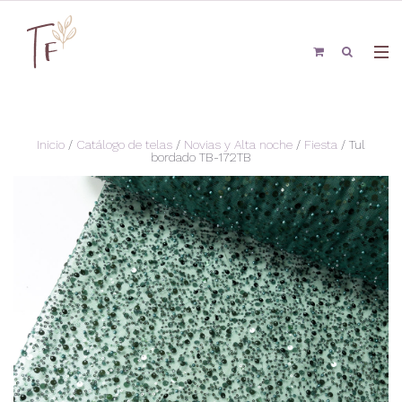
Inicio
/
Catálogo de telas
/
Novias y Alta noche
/
Fiesta
/ Tul
bordado TB-172TB