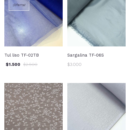
¡Oferta!
Tul liso TF-02TB
Sargalina TF-06S
$
1.500
$
2.500
$
3.000