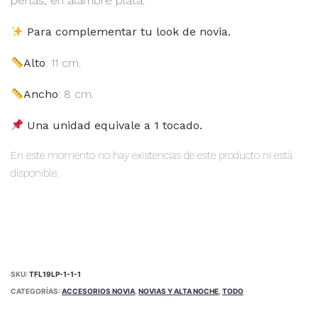
perlas, en alambre plata.
Para complementar tu look de novia.
Alto
: 11 cm.
Ancho
: 8 cm.
Una unidad equivale a 1 tocado.
En este momento no hay existencias de este producto ni está
disponible.
Alternative:
SKU:
TFL19LP-1-1-1
CATEGORÍAS:
ACCESORIOS NOVIA
,
NOVIAS Y ALTA NOCHE
,
TODO