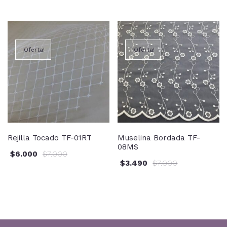
¡Oferta!
¡Oferta!
Rejilla Tocado TF-01RT
Muselina Bordada TF-
08MS
$
6.000
$
7.000
$
3.490
$
7.000