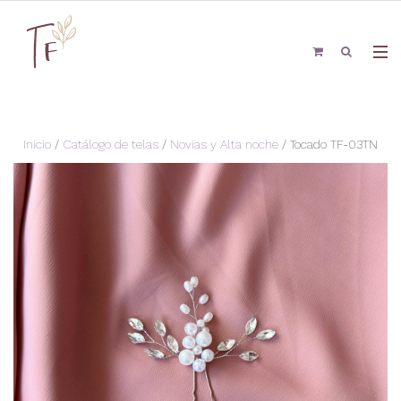
Inicio
/
Catálogo de telas
/
Novias y Alta noche
/ Tocado TF-03TN