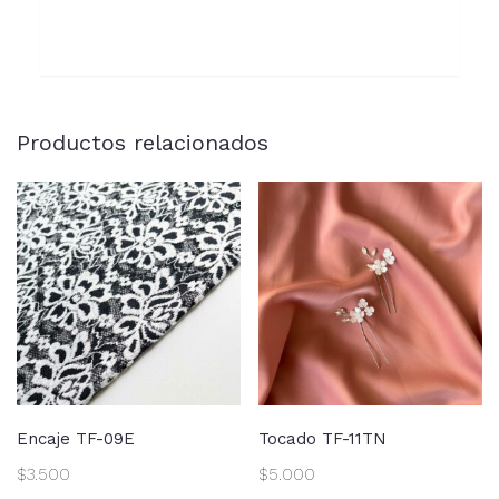
Productos relacionados
Encaje TF-09E
Tocado TF-11TN
$
3.500
$
5.000