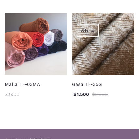
¡Oferta!
Malla TF-03MA
Gasa TF-35G
$
3.900
$
1.500
$
5.800