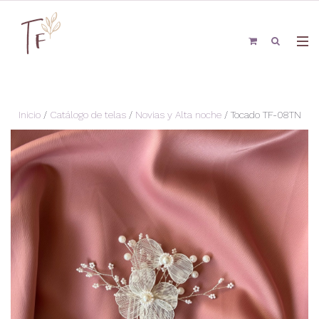
Inicio
/
Catálogo de telas
/
Novias y Alta noche
/ Tocado TF-08TN