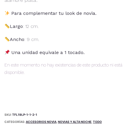
alambre plata..
Para complementar tu look de novia.
Largo
: 12 cm.
Ancho
: 9 cm.
Una unidad equivale a 1 tocado.
En este momento no hay existencias de este producto ni está
disponible.
Alternative:
SKU:
TFL19LP-1-1-2-1
CATEGORÍAS:
ACCESORIOS NOVIA
,
NOVIAS Y ALTA NOCHE
,
TODO