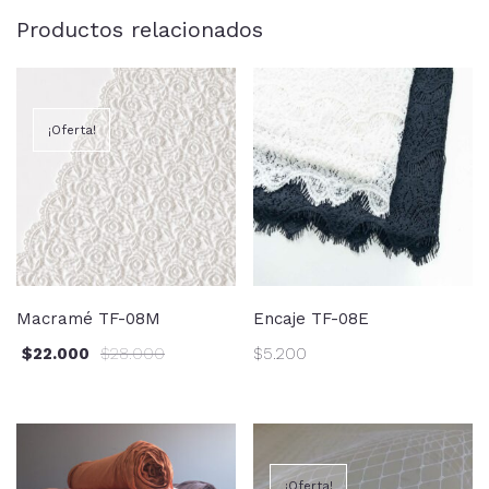
Productos relacionados
¡Oferta!
Macramé TF-08M
Encaje TF-08E
$
22.000
$
28.000
$
5.200
¡Oferta!