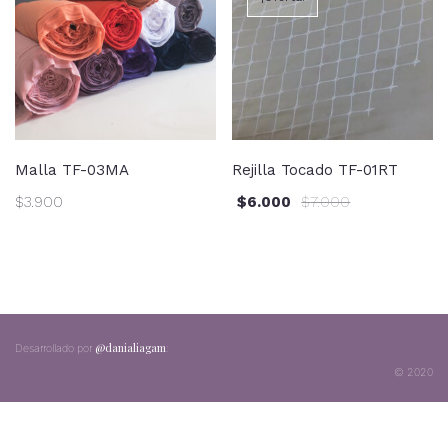
Malla TF-03MA
Rejilla Tocado TF-01RT
$
3.900
$
6.000
$
7.000
@danialiagam
;
Desarrollado por
© 2020