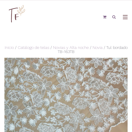
Inicio
/
Catálogo de telas
/
Novias y Alta noche
/
Novia
/ Tul bordado
TB-163TB