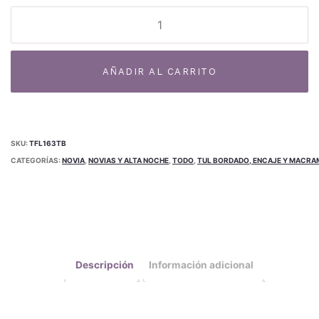
Tul
bordado
TB-
Al
163TB
AÑADIR AL CARRITO
cantidad
SKU:
TFL163TB
CATEGORÍAS:
NOVIA
,
NOVIAS Y ALTA NOCHE
,
TODO
,
TUL BORDADO, ENCAJE Y MACRA
Descripción
Información adicional